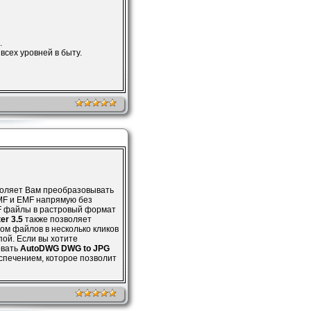
.
всех уровней в быту.
воляет Вам преобразовывать
WMF и EMF напрямую без
F файлы в растровый формат
er 3.5
также позволяет
ом файлов в несколько кликов
ой. Если вы хотите
овать
AutoDWG DWG to JPG
спечением, которое позволит