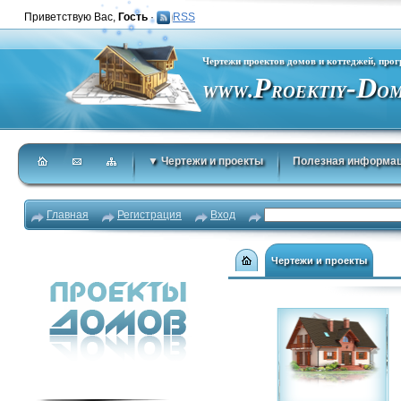
Приветствую Вас
,
Гость
·
RSS
Чертежи проектов домов и коттеджей, про
P
-D
.
WWW
ROEKTIY
O
▼ Чертежи и проекты
Полезная информа
Главная
Регистрация
Вход
Чертежи и проекты