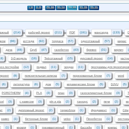
1-10
11-20
...
291-300
301-310
311-320
321-330
331-331
тажный
(214)
рабочий проект
(211)
PDF
(181)
мансарда
(133)
ажом
(96)
коттедж
(92)
терраса
(57)
одноэтажный
(57)
каркас
дача
(48)
Сруб
(47)
газобетон
(43)
бревно
(31)
кирпич
18)
3-D модель
(16)
Трёхэтажный
(15)
курсовой проект
(14)
частн
хоз.постройки
(12)
подвал
(11)
чердак
(11)
программы для проектиро
проект
(9)
пояснительная записка
(7)
поризованные блоки
(7)
word
(6)
литература
(6)
дом
(5)
керамические блоки
(5)
DJVU
(5)
POROTHERM
(4)
PLA
(3)
план
(3)
газосиликатные блоки
(3)
cel
(3)
с навесом
(3)
pln и pla
(2)
танхаус
(2)
печи
(2)
к
кт
(2)
дипломный проект
(2)
термоблок
(1)
фундамент
(1)
Cdw
навес
(1)
бетонные блоки
(1)
velox
(1)
Пенобетон
(1)
лестни
F
(1)
кровля
(1)
трехквартирный
(1)
бассейн
(1)
компас
(1)