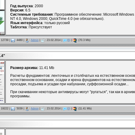
Год выпуска
: 2000
Версия
: 6.5
Системные требования
: Программное обеспечение: Microsoft Windows
NT 4.0, Windows 2000; QuickTime 4.0 (не обязательно).
Язык интерфейса
: только русский
Таблэтка
: Присутствует
12739
|
:
4480
|
:
Admin
|
:
23.02.2014
|
(6)
|
:
(70.3 Mb)
.4"
Размер архива:
11.41 Mb
Расчеты фундаментов: ленточных и столбчатых на естественном основ
естественном основании, осадки и крена фундаментов на естественном
просадки, подъема и усадки при набухании, суффозионной осадки...
При скачивании некоторые антивирусы могут "ругаться", так как в архив
программы.
19222
|
:
5039
|
:
Admin
|
:
23.02.2014
|
(0)
|
:
(11.41 Mb)