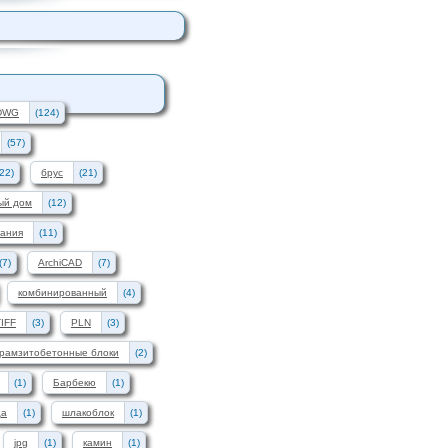
DWG
(124)
(57)
(22)
брус
(21)
ый дом
(12)
вания
(11)
(7)
ArchiCAD
(7)
комбинированный
(4)
TIFF
(3)
PLN
(3)
ерамзитобетонные блоки
(2)
(1)
Барбекю
(1)
ца
(1)
шлакоблок
(1)
jpg
(1)
камин
(1)