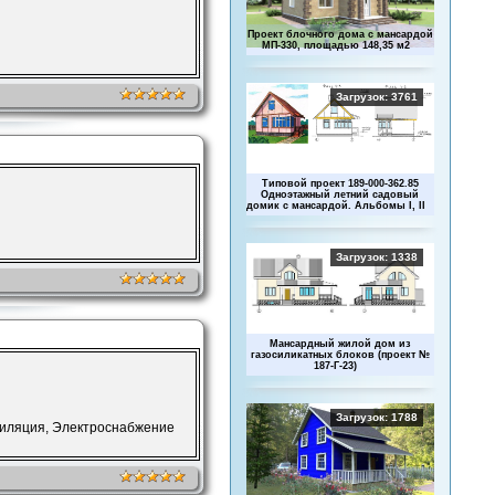
Проект блочного дома с мансардой
МП-330, площадью 148,35 м2
Загрузок: 3761
Типовой проект 189-000-362.85
Одноэтажный летний садовый
домик с мансардой. Альбомы I, II
Загрузок: 1338
Мансардный жилой дом из
газосиликатных блоков (проект №
187-Г-23)
Загрузок: 1788
тиляция, Электроснабжение