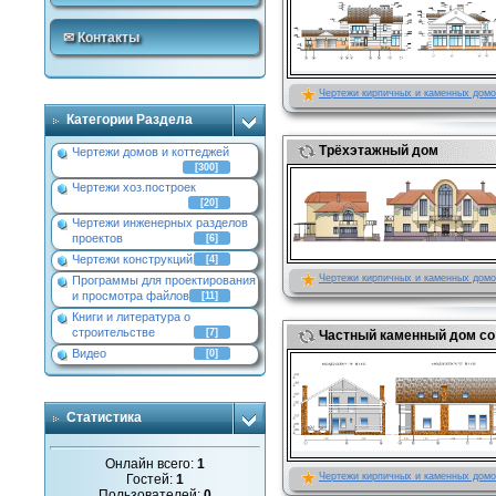
✉ Контакты
Чертежи кирпичных и каменных дом
Категории Раздела
Трёхэтажный дом
Чертежи домов и коттеджей
[300]
Чертежи хоз.построек
[20]
Чертежи инженерных разделов
проектов
[6]
Чертежи конструкций
[4]
Чертежи кирпичных и каменных дом
Программы для проектирования
и просмотра файлов
[11]
Книги и литература о
строительстве
[7]
Частный каменный дом со 
Видео
[0]
Статистика
Онлайн всего:
1
Чертежи кирпичных и каменных дом
Гостей:
1
Пользователей:
0