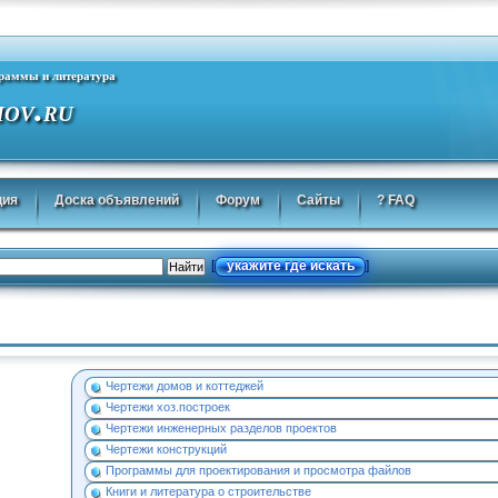
граммы и литература
.
MOV
RU
ция
Доска объявлений
Форум
Сайты
? FAQ
укажите где искать
[
]
Чертежи домов и коттеджей
Чертежи хоз.построек
Чертежи инженерных разделов проектов
Чертежи конструкций
Программы для проектирования и просмотра файлов
Книги и литература о строительстве