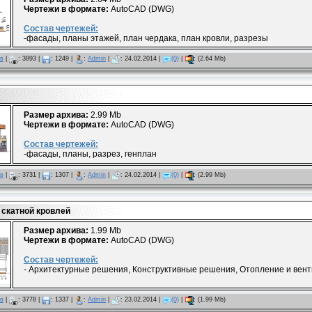
Чертежи в формате:
AutoCAD (DWG)
Состав чертежей:
-фасады, планы этажей, план чердака, план кровли, разрезы
ов
|
:
3893
|
:
1249
|
:
Admin
|
:
24.02.2014
|
(0)
|
:
(2.64 Mb)
Размер архива:
2.99 Mb
Чертежи в формате:
AutoCAD (DWG)
Состав чертежей:
-фасады, планы, разрез, генплан
ов
|
:
3731
|
:
1307
|
:
Admin
|
:
24.02.2014
|
(0)
|
:
(2.99 Mb)
скатной кровлей
Размер архива:
1.99 Mb
Чертежи в формате:
AutoCAD (DWG)
Состав чертежей:
- Архитектурные решения, Конструктивные решения, Отопление и вен
ов
|
:
3778
|
:
1337
|
:
Admin
|
:
23.02.2014
|
(0)
|
:
(1.99 Mb)