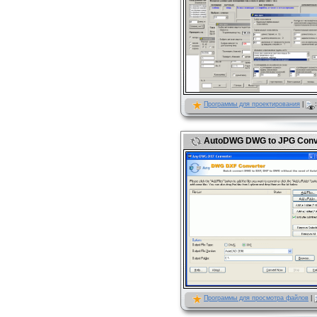
Программы для проектирования
|
:
AutoDWG DWG to JPG Conve
Программы для просмотра файлов
|