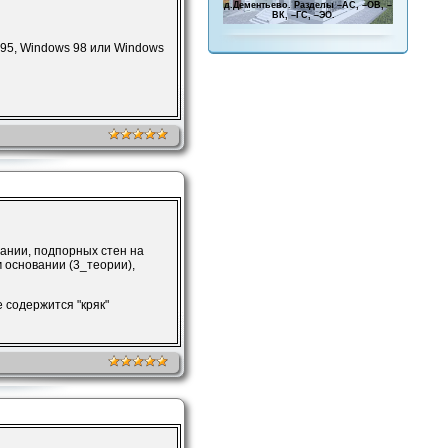
д.Дементьево. Разделы –АС, –ОВ, –
ВК, –ГС, –ЭО.
 95, Windows 98 или Windows
ании, подпорных стен на
 основании (3_теории),
е содержится "кряк"