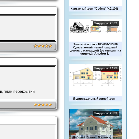
Каркасный дом "Себеж" (КД-100)
Загрузок: 2002
Типовой проект 189-000-519.86
Одноэтажный летний садовый
домик с мансардой (со стенами из
кирпича). Альбом I.
Загрузок: 1429
ов, план перекрытий
Индивидуальный жилой дом
Загрузок: 2593
Рабочий Проект. Жилой дом в