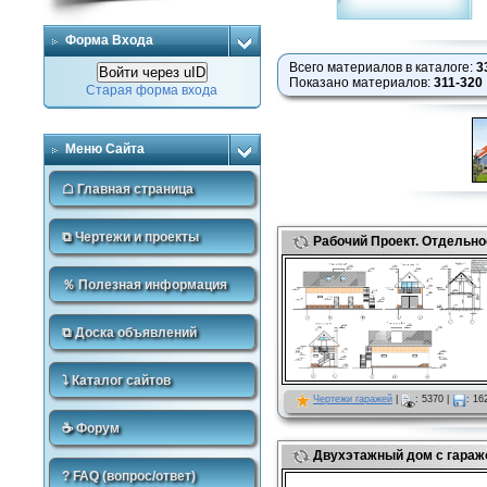
Форма Входа
Всего материалов в каталоге
:
3
Войти через uID
Показано материалов
:
311-320
Старая форма входа
Меню Сайта
☖ Главная страница
⧉ Чертежи и проекты
Рабочий Проект. Отдельно
％ Полезная информация
⧉ Доска объявлений
⤵ Каталог сайтов
Чертежи гаражей
|
:
5370
|
:
16
☕ Форум
Двухэтажный дом с гараж
? FAQ (вопрос/ответ)