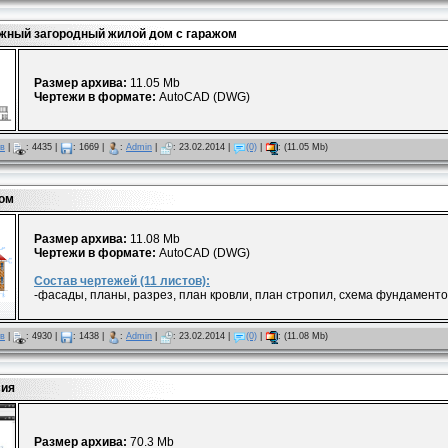
ный загородный жилой дом с гаражом
Размер архива:
11.05 Mb
Чертежи в формате:
AutoCAD (DWG)
ов
|
:
4435
|
:
1669
|
:
Admin
|
:
23.02.2014
|
(0)
|
:
(11.05 Mb)
ом
Размер архива:
11.08 Mb
Чертежи в формате:
AutoCAD (DWG)
Состав чертежей (11 листов):
-фасады, планы, разрез, план кровли, план стропил, схема фундамент
ов
|
:
4930
|
:
1438
|
:
Admin
|
:
23.02.2014
|
(0)
|
:
(11.08 Mb)
сия
Размер архива:
70.3 Mb