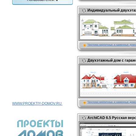
Индивидуальный двухэтаж
Чертежи кирпичных и каменных дом
Двухэтажный дом с гараж
Чертежи кирпичных и каменных дом
WWW.PROEKTIY-DOMOV.RU
ArchiCAD 6.5 Русская вер