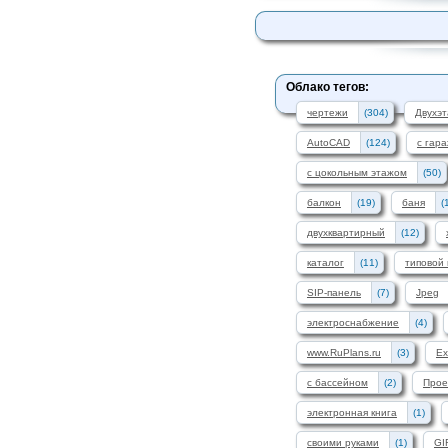
Облако тегов:
чертежи
(304)
Двухэ
AutoCAD
(124)
с гар
с цокольным этажом
(50)
балкон
(19)
баня
(
двухквартирный
(12)
каталог
(11)
типовой 
SIP-панель
(7)
Jpeg
электроснабжение
(4)
www.RuPlans.ru
(3)
Ex
с бассейном
(2)
Прое
электронная книга
(1)
своими руками
(1)
GI