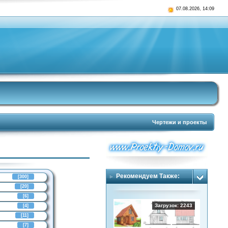
07.08.2026, 14:09
Чертежи и проекты
Рекомендуем Также:
[300]
[20]
[6]
Загрузок: 2243
[4]
[11]
[7]