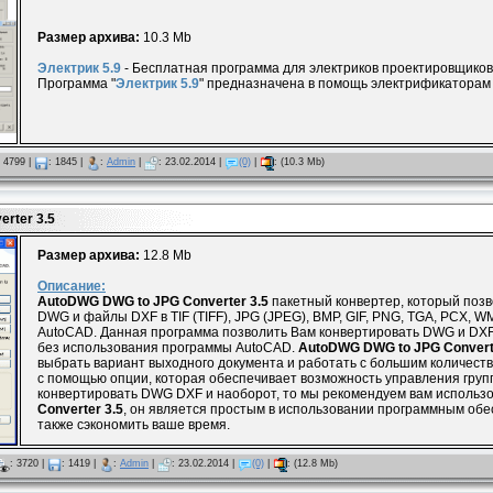
Размер архива:
10.3 Mb
Электрик 5.9
- Бесплатная программа для электриков проектировщиков
Программа "
Электрик 5.9
" предназначена в помощь электрификаторам 
4799
|
:
1845
|
:
Admin
|
:
23.02.2014
|
(0)
|
:
(10.3 Mb)
rter 3.5
Размер архива:
12.8 Mb
Описание:
AutoDWG DWG to JPG Converter 3.5
пакетный конвертер, который поз
DWG и файлы DXF в TIF (TIFF), JPG (JPEG), BMP, GIF, PNG, TGA, PCX, 
AutoCAD. Данная программа позволить Вам конвертировать DWG и DX
без использования программы AutoCAD.
AutoDWG DWG to JPG Convert
выбрать вариант выходного документа и работать с большим количеств
с помощью опции, которая обеспечивает возможность управления групп
конвертировать DWG DXF и наоборот, то мы рекомендуем вам использ
Converter 3.5
, он является простым в использовании программным обе
также сэкономить ваше время.
:
3720
|
:
1419
|
:
Admin
|
:
23.02.2014
|
(0)
|
:
(12.8 Mb)