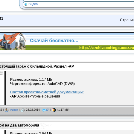
Видео
31
Страни
стоящий гараж с бильярдной. Раздел -АР
Размер архива:
1.17 Mb
Чертежи в формате:
AutoCAD (DWG)
Состав проектно-сметной документации:
-
АР
Архитектурные решения
25
|
:
Admin
|
:
24.02.2014
|
(0)
|
:
(1.17 Mb)
ом на два автомобиля
Размер архива:
2.64 Mb