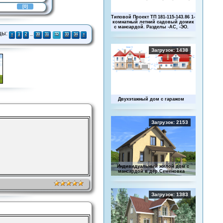
[0]
Типовой Проект ТП 181-115-143.86 1-
комнатный летний садовый домик
с мансардой. Разделы -АС, -ЭО.
цы
:
«
1
2
...
30
31
32
33
34
»
Загрузок: 1438
Двухэтажный дом с гаражом
Загрузок: 2153
Индивидуальный жилой дом с
мансардой в дер.Семеновка
Загрузок: 1383