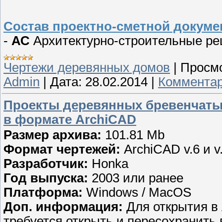
Состав проектно-сметной докум
-
АС
Архитектурно-строительные р
Чертежи деревянных домов
|
Просмо
Admin
|
Дата:
28.02.2014
|
Комментар
Проекты деревянных бревенчаты
в формате ArchiCAD
Размер архива:
101.81 Mb
Формат чертежей:
ArchiCAD v.6 и v
Разработчик:
Honka
Год выпуска:
2003 или ранее
Платформа:
Windows / MacOS
Доп. информация:
Для открытия в 
требуется открыть и пересохранить 