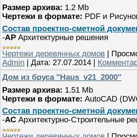
Размер архива:
1.2 Mb
Чертежи в формате:
PDF и Рисунок 
Состав проектно-сметной докуме
-
АР
Архитектурные решения
Чертежи деревянных домов
|
Просмо
Admin
|
Дата:
27.07.2014
|
Комментар
Дом из бруса "Haus_v21_2000"
Размер архива:
1.51 Mb
Чертежи в формате:
AutoCAD (DW
Состав проектно-сметной докуме
-
АС
Архитектурно-Строительные р
Чертежи деревянных домов
|
Просмо