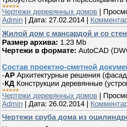
Чертежи деревянных домов
|
Просмо
Admin
|
Дата:
27.02.2014
|
Комментар
Жилой дом с мансардой и со сте
Размер архива:
1.23 Mb
Чертежи в формате:
AutoCAD (DW
Состав проектно-сметной докуме
-
АР
Архитектурные решения (фасады
-
КД
Конструкции деревянные (устро
Чертежи деревянных домов
|
Просмо
Admin
|
Дата:
26.02.2014
|
Комментар
Чертежи сруба дома из оцилиндр