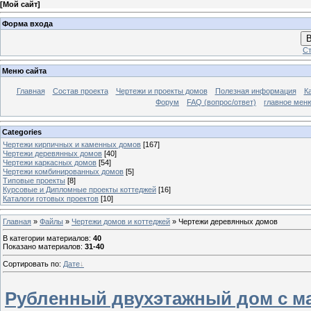
[
Мой сайт
]
Форма входа
В
Ст
Меню сайта
Главная
Состав проекта
Чертежи и проекты домов
Полезная информация
К
Форум
FAQ (вопрос/ответ)
главное мен
Categories
Чертежи кирпичных и каменных домов
[167]
Чертежи деревянных домов
[40]
Чертежи каркасных домов
[54]
Чертежи комбинированных домов
[5]
Типовые проекты
[8]
Курсовые и Дипломные проекты коттеджей
[16]
Каталоги готовых проектов
[10]
Главная
»
Файлы
»
Чертежи домов и коттеджей
» Чертежи деревянных домов
В категории материалов
:
40
Показано материалов
:
31-40
Сортировать по
:
Дате
Рубленный двухэтажный дом с м