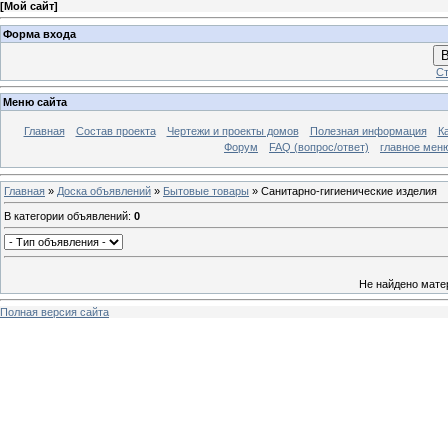
[
Мой сайт
]
Форма входа
В
Ст
Меню сайта
Главная
Состав проекта
Чертежи и проекты домов
Полезная информация
К
Форум
FAQ (вопрос/ответ)
главное мен
Главная
»
Доска объявлений
»
Бытовые товары
» Санитарно-гигиенические изделия
В категории объявлений
:
0
Не найдено мате
Полная версия сайта