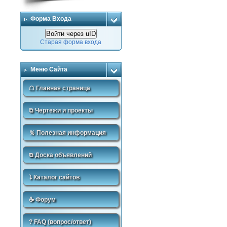
Форма Входа
Войти через uID
Старая форма входа
Меню Сайта
☖ Главная страница
⧉ Чертежи и проекты
％ Полезная информация
⧉ Доска объявлений
⤵ Каталог сайтов
☕ Форум
? FAQ (вопрос/ответ)