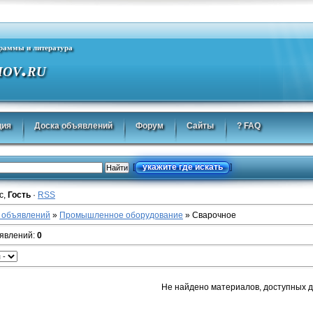
граммы и литература
.
MOV
RU
ция
Доска объявлений
Форум
Сайты
? FAQ
укажите где искать
[
]
с
,
Гость
·
RSS
 объявлений
»
Промышленное оборудование
» Сварочное
ъявлений
:
0
Не найдено материалов, доступных 