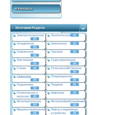
✉ Контакты
Категории Раздела
Электротехническое
Экологическое
[0]
[0]
Холодильное
Химическое
[0]
[0]
Упаковочное
Торговое
[0]
[0]
Текстильное
Судостроительное
[0]
[0]
Станки
Сельскохозяйственное
[0]
[0]
Сварочное
Птицеводческое
[0]
[0]
Подшипники
Пищевое
[0]
[0]
Отопительное и
Нефтяное
[0]
насосное
[0]
Металлургическое
Металлообрабатывающее
[0]
[0]
Машиностроительное
Лифты и подъемные
устройства
[0]
[0]