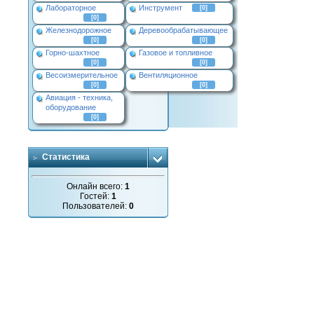
Лабораторное
Инструмент
[0]
[0]
Железнодорожное
Деревообрабатывающее
[0]
[0]
Горно-шахтное
Газовое и топливное
[0]
[0]
Весоизмерительное
Вентиляционное
[0]
[0]
Авиация - техника,
оборудование
[0]
Статистика
Онлайн всего:
1
Гостей:
1
Пользователей:
0