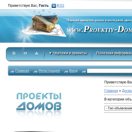
Приветствую Вас
,
Гость
·
RSS
Чертежи проектов домов и коттеджей, про
P
-D
.
WWW
ROEKTIY
O
▼ Чертежи и проекты
Полезная информа
Главная
Регистрация
Вход
Приветствую Ва
Главная
»
Доска
В категории об