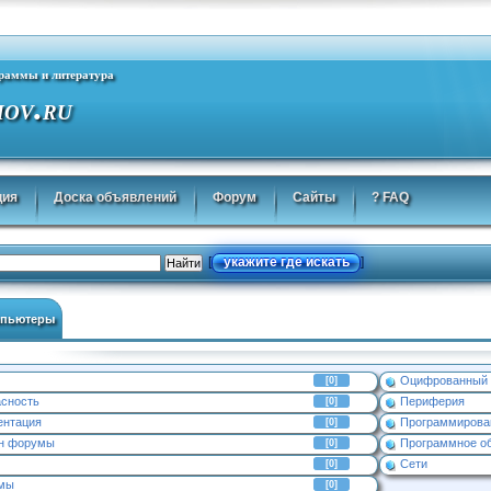
граммы и литература
.
MOV
RU
ция
Доска объявлений
Форум
Сайты
? FAQ
укажите где искать
[
]
пьютеры
Оцифрованный
[0]
асность
Периферия
[0]
ентация
Программирова
[0]
йн форумы
Программное о
[0]
Сети
[0]
емы
[0]