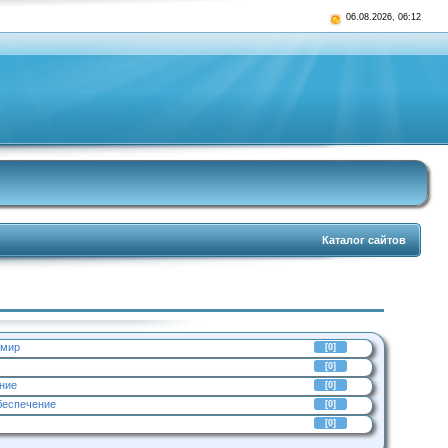
06.08.2026, 06:12
Каталог сайтов
 мир
[0]
[0]
ние
[0]
беспечение
[0]
[0]