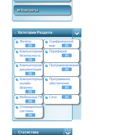
✉ Контакты
Категории Раздела
Железо
Оцифрованный
мир
[0]
[0]
Компьютерная
Периферия
безопасность
[0]
[0]
Компьютерная
Программирование
документация
[0]
[0]
Компьютерные
Программное
онлайн
обеспечение
форумы
[0]
[0]
Мобильные ПК
Сети
[0]
[0]
Операционные
системы
[0]
Статистика