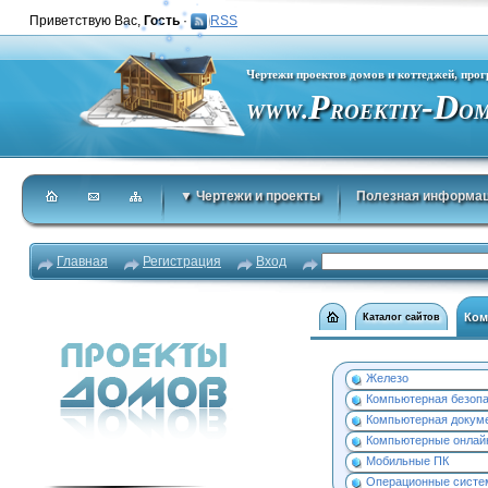
Приветствую Вас
,
Гость
·
RSS
Чертежи проектов домов и коттеджей, про
P
-D
.
WWW
ROEKTIY
O
▼ Чертежи и проекты
Полезная информа
Главная
Регистрация
Вход
Ком
Каталог сайтов
Железо
Компьютерная безоп
Компьютерная докум
Компьютерные онла
Мобильные ПК
Операционные сист