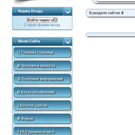
Форма Входа
В разделе сайтов
:
0
Войти через uID
Старая форма входа
Меню Сайта
☖ Главная страница
⧉ Чертежи и проекты
％ Полезная информация
⧉ Доска объявлений
⤵ Каталог сайтов
☕ Форум
? FAQ (вопрос/ответ)